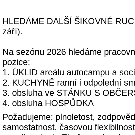
HLEDÁME DALŠÍ ŠIKOVNÉ RUCE n
září).
Na sezónu 2026 hledáme pracovní
pozice:
1. ÚKLID areálu autocampu a soci
2. KUCHYNĚ ranní i odpolední s
3. obsluha ve STÁNKU S OBČE
4. obsluha HOSPŮDKA
Požadujeme: plnoletost, zodpovědn
samostatnost, časovou flexibilnos