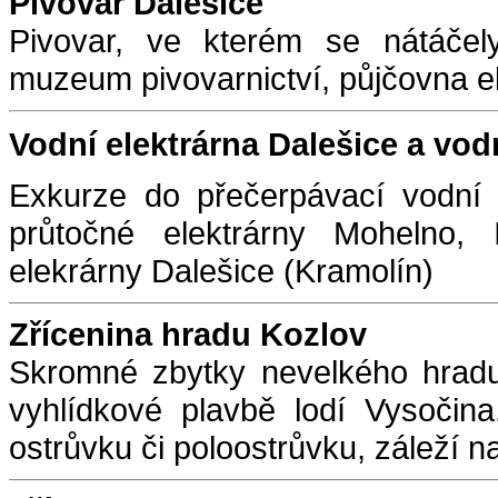
Pivovar Dalešice
Pivovar, ve kterém se nátáčel
muzeum pivovarnictví, půjčovna el
Vodní elektrárna Dalešice a vod
Exkurze do přečerpávací vodní 
průtočné elektrárny Mohelno,
elekrárny Dalešice
(Kramolín)
Zřícenina hradu Kozlov
Skromné zbytky nevelkého hradu
vyhlídkové plavbě lodí Vysočin
ostrůvku či poloostrůvku, záleží n