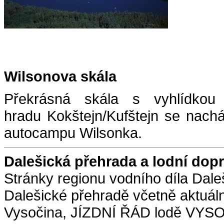
Wilsonova skála
Překrásná skála s vyhlídkou
hradu Kokštejn/Kufštejn se nacház
autocampu Wilsonka.
Dalešická přehrada a lodní dop
Stránky regionu vodního díla Dale
Dalešické přehradě včetně aktuáln
Vysočina, JÍZDNÍ ŘÁD lodě VY