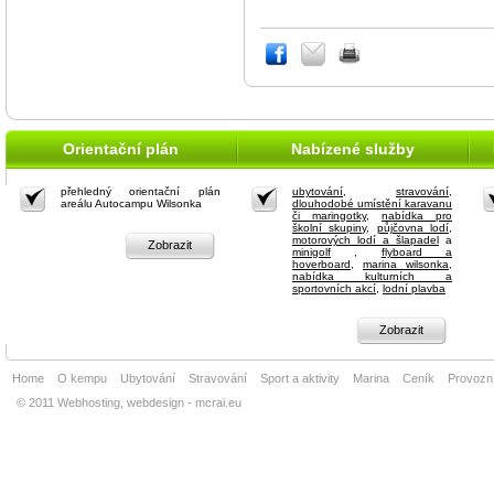
Orientační plán
Nabízené služby
přehledný orientační plán
ubytování
,
stravování
,
areálu Autocampu Wilsonka
dlouhodobé umístění karavanu
či maringotky
,
nabídka pro
školní skupiny
,
půjčovna lodí,
motorových lodí a šlapadel
a
Zobrazit
minigolf
,
flyboard a
hoverboard
,
marina wilsonka
,
nabídka kulturních a
sportovních akcí
,
lodní plavba
Zobrazit
Home
O kempu
Ubytování
Stravování
Sport a aktivity
Marina
Ceník
Provozní
© 2011 Webhosting, webdesign - mcrai.eu