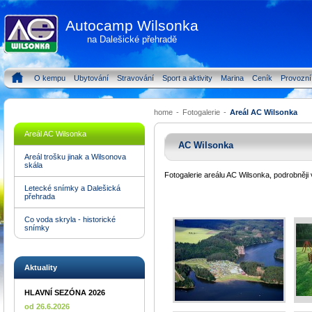
Autocamp Wilsonka
na Dalešické přehradě
O kempu
Ubytování
Stravování
Sport a aktivity
Marina
Ceník
Provozní
home
-
Fotogalerie
-
Areál AC Wilsonka
Areál AC Wilsonka
AC Wilsonka
Areál trošku jinak a Wilsonova
skála
Fotogalerie areálu AC Wilsonka, podrobněji
Letecké snímky a Dalešická
přehrada
Co voda skryla - historické
snímky
Aktuality
HLAVNÍ SEZÓNA 2026
od 26.6.2026