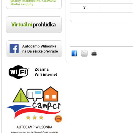
chatky, maringotky, karavany,
školní skupiny
31