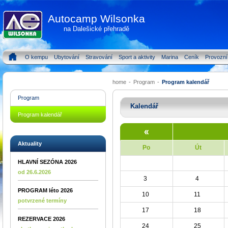
Autocamp Wilsonka
na Dalešické přehradě
O kempu
Ubytování
Stravování
Sport a aktivity
Marina
Ceník
Provozní
home
-
Program
-
Program kalendář
Program
Kalendář
Program kalendář
Aktuality
Po
Út
HLAVNÍ SEZÓNA 2026
od 26.6.2026
3
4
PROGRAM léto 2026
10
11
potvrzené termíny
17
18
REZERVACE 2026
24
25