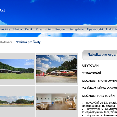
ka
 aktivity
Marina
Ceník
Provozní řád
Program
Fotogalerie
Tipy na výlet
Lodní pl
Ubytování
-
Nabídka pro školy
Nabídka pro organ
UBYTOVÁNÍ
STRAVOVÁNÍ
MOŽNOST SPORTOVNÍHO
ZAJÍMAVÁ MÍSTA V OKO
MOŽNOSTI UBYTOVÁNÍ:
ubytování ve 13ti
chatk
chatka
a
5x 3+1L chatka
ubytování v
obytnýc
kuchyňským koutem,
2x m
ubytování v
karavane