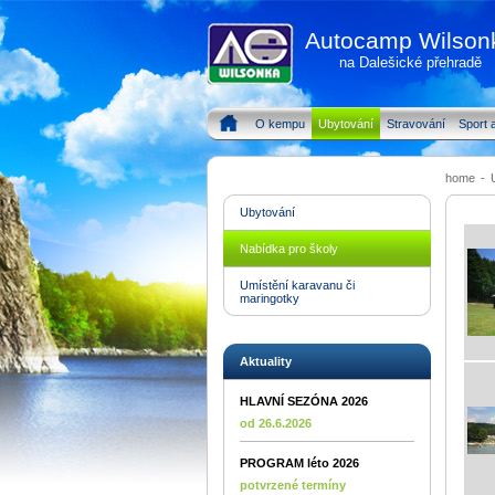
Autocamp Wilson
na Dalešické přehradě
O kempu
Ubytování
Stravování
Sport a
home
-
Ubytování
Nabídka pro školy
Umístění karavanu či
maringotky
Aktuality
HLAVNÍ SEZÓNA 2026
od 26.6.2026
PROGRAM léto 2026
potvrzené termíny