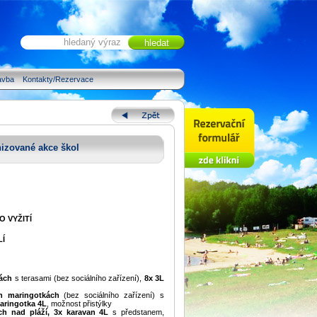
avba
Kontakty/Rezervace
izované akce škol
 VYŽITÍ
LÍ
ách
s terasami (bez sociálního zařízení),
8x 3L
h maringotkách
(bez sociálního zařízení) s
aringotka 4L
, možnost přistýlky
ch nad pláží, 3x karavan 4L
s předstanem,