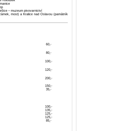
cmanice
ep
lešice – muzeum pivovarnictví
ámek, most) a Kralice nad Oslavou (památník
60,-
80,-
100,-
120,-
200,-
150,-
35,-
100,-
135,-
125,-
125,-
85,-