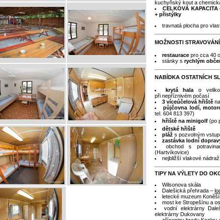
kuchyňský kout a chemická
CELKOVÁ KAPACITA ch
+ přistýlky
travnatá plocha pro vlas
MOŽNOSTI STRAVOVÁNÍ
restaurace
pro cca 40 
stánky s
rychlým obče
NABÍDKA OSTATNÍCH S
krytá hala
o veliko
při nepříznivém počasí
3 víceúčelová hřiště
na
půjčovna lodí, motor
tel. 604 813 397)
hřiště na minigolf
(po 
dětské hřiště
pláž
s pozvolným vstup
zastávka lodní dopra
obchod s potravin
(Hartvíkovice)
nejbližší vlakové nádra
TIPY NA VÝLETY DO OKO
Wilsonova skála
Dalešická přehrada –
lo
letecké muzeum Koněší
most ke Stropešínu a os
vodní elektrárny Dal
elektrárny Dukovany
zříceniny hradu Kozlov