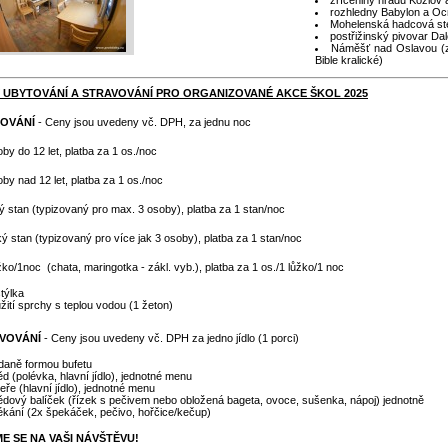
rozhledny Babylon a O
Mohelenská hadcová st
postřižinský pivovar Da
Náměšť nad Oslavou (z
Bible kralické)
 UBYTOVÁNÍ A STRAVOVÁNÍ PRO ORGANIZOVANÉ AKCE ŠKOL 2025
OVÁNÍ
- Ceny jsou uvedeny vč. DPH, za jednu noc
by do 12 let, platba za 1 os./noc
by nad 12 let, platba za 1 os./noc
ý stan (typizovaný pro max. 3 osoby), platba za 1 stan/noc
ký stan (typizovaný pro více jak 3 osoby), platba za 1 stan/noc
žko/1noc (chata, maringotka - zákl. vyb.), platba za 1 os./1 lůžko/1 noc
stýlka
žití sprchy s teplou vodou (1 žeton)
VOVÁNÍ
- Ceny jsou uvedeny vč. DPH za jedno jídlo (1 porci)
ídaně formou bufetu
d (polévka, hlavní jídlo), jednotné menu
eře (hlavní jídlo), jednotné menu
ědový balíček (řízek s pečivem nebo obložená bageta, ovoce, sušenka, nápoj) jednotně
ékání (2x špekáček, pečivo, hořčice/kečup)
ME SE NA VAŠI NÁVŠTĚVU!