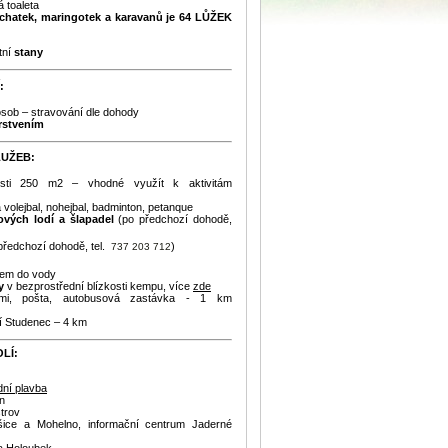
 toaleta
atek, maringotek a karavanů je 64 LŮŽEK
tní
stany
:
osob – stravování dle dohody
rstvením
LUŽEB:
sti 250 m2 – vhodné využít k aktivitám
 volejbal, nohejbal, badminton, petanque
ových lodí a šlapadel
(po předchozí dohodě,
předchozí dohodě, tel.
)
737 203 712
em do vody
vy
v bezprostřední blízkosti kempu, více
zde
ami, pošta, autobusová zastávka - 1 km
ží Studenec – 4 km
LÍ:
dní plavba
n
trov
ešice a Mohelno, informační centrum Jaderné
 a Holoubek