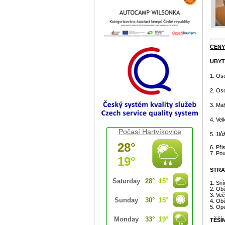
CENY
UBYT
1. Oso
2. Oso
3. Mal
4. Vel
Počasí Hartvíkovice
5. 1lů
6. Při
7. Pou
STRA
1. Sn
2. Obě
3. Več
4. Ob
5. Op
TĚŠÍ