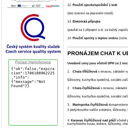
12.
Použití sjezdu/spuštění 1 lodi
(bez kotvení na placeném místě)
13.
Elektrická přípojka
(paušál za 1 připojení a el. za každý započ
14.
Použití sprchy s teplou vodou
(cena 
PRONÁJEM CHAT K U
Počasí Hartvíkovice
Uvedené ceny jsou včetně DPH za 1 noc
1.
Chata třílůžková
s terasou, základní v
lůžkoviny, kuchyňka společná, sociální zař
2.
Chata čtyřlůžková
s terasou, základní 
lůžkoviny, kuchyňka společná, sociální zař
3.
Maringotka čtyřlůžková
dvouprostorov
2 plotýnkového vařiče a lednice, lůžkoviny, 
4.
Karavan čtyřlůžkový nad pláží
včetně 
kuchyňského koutu, lednice, lůžkoviny, che