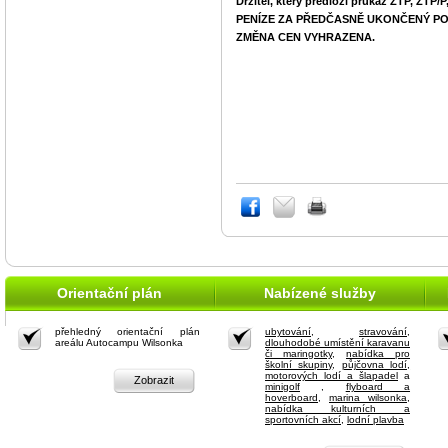
Držitel, který předloží průkaz ZTP, ZTP/P
PENÍZE ZA PŘEDČASNĚ UKONČENÝ PO
ZMĚNA CEN VYHRAZENA.
Orientační plán
Nabízené služby
přehledný orientační plán
ubytování
,
stravování
,
areálu Autocampu Wilsonka
dlouhodobé umístění karavanu
či maringotky
,
nabídka pro
školní skupiny
,
půjčovna lodí,
motorových lodí a šlapadel
a
Zobrazit
minigolf
,
flyboard a
hoverboard
,
marina wilsonka
,
nabídka kulturních a
sportovních akcí
,
lodní plavba