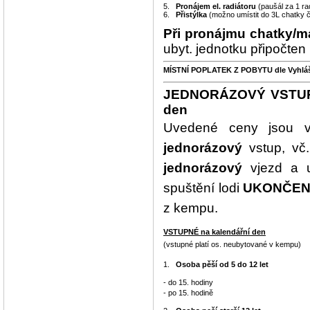
5.
Pronájem el. radiátoru
(paušál za 1 ra
6.
Přistýlka
(možno umístit do 3L chatky č
Při pronájmu chatky/m
ubyt. jednotku připočten
MÍSTNÍ POPLATEK Z POBYTU dle Vyhlášky
JEDNORÁZOVÝ VSTUP 
den
Uvedené ceny jsou 
jednorázový
vstup, vč
jednorázový
vjezd a u
spuštění lodi
UKONČEN
z kempu.
VSTUPNÉ na kalendářní den
(vstupné platí os. neubytované v kempu)
1.
Osoba pěší od 5 do 12 let
- do 15. hodiny
- po 15. hodině