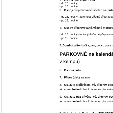
2.
Osoba peší starší 12 let
- do 15. hodiny
- po 15. hodině
3.
Osoby přepravované, včetně os. aut
- do 15. hodiny (automobil včetně přeprav
- po 15. hodině
4.
Osoby přepravované, včetně motocy
- do 15. hodiny (motocykl včetně přepravo
- po 15. hodině
5.
Domácí zvíře
(kočka, pes, pohyb psa s
PARKOVNÉ na kalendá
v kempu)
6.
Osobní auto
7.
Přívěs
(vlek) za auto
8.
Os. auto
s přívěsem, vč. přeprav. oso
vč. spuštění lodi,
bez kotvení na placené
9.
Os. auto bez přívěsu, vč. přeprav. os
vč. spuštění lodi,
bez kotvení na placené