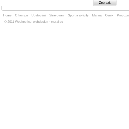
Zobrazit
Home
O kempu
Ubytování
Stravování
Sport a aktivity
Marina
Ceník
Provozní
© 2011 Webhosting, webdesign - mcrai.eu