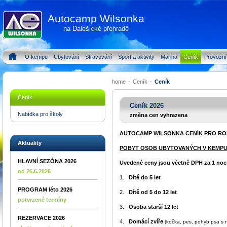
Autocamp Wilsonka
na Dalešické přehradě
O kempu
Ubytování
Stravování
Sport a aktivity
Marina
Ceník
Provozní
home
-
Ceník
-
Ceník
Ceník
Ceník 2026
Nabídka pro školy
změna cen vyhrazena
AUTOCAMP WILSONKA CENÍK PRO ROK
Aktuality
POBYT OSOB UBYTOVANÝCH V KEMP
HLAVNÍ SEZÓNA 2026
Uvedené ceny jsou včetně DPH za 1 noc
od 26.6.2026
1.
Dítě do 5 let
PROGRAM léto 2026
2.
Dítě od 5 do 12 let
potvrzené termíny
3.
Osoba starší 12 let
REZERVACE 2026
4.
Domácí zvíře
(kočka, pes, pohyb psa s