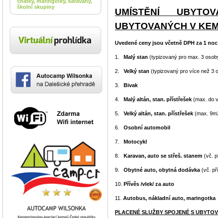
chatky, maringotky, karavany,
školní skupiny
UMÍSTĚNÍ UBYTO
UBYTOVANÝCH V KE
Uvedené ceny jsou včetně DPH za 1 noc
1.
Malý stan
(typizovaný pro max. 3 osob
2.
Velký stan
(typizovaný pro více než 3 
3.
Bivak
4.
Malý altán, stan. přístřešek
(max. do v
5.
Velký altán, stan. přístřešek
(max. 9m2
6.
Osobní automobil
7.
Motocykl
8.
Karavan, auto se střeš. stanem
(vč. p
9.
Obytné auto, obytná dodávka
(vč. př
10.
Přívěs /vlek/ za auto
11.
Autobus, nákladní auto, maringotka
PLACENÉ SLUŽBY SPOJENÉ S UBYTO